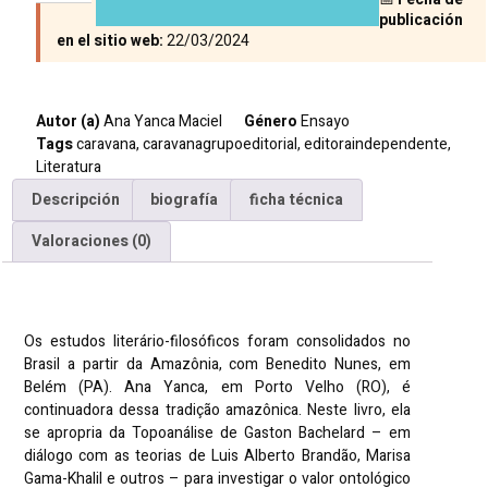
publicación
en el sitio web:
22/03/2024
Autor (a)
Ana Yanca Maciel
Género
Ensayo
Tags
caravana
,
caravanagrupoeditorial
,
editoraindependente
,
Literatura
Descripción
biografía
ficha técnica
Valoraciones (0)
Descripción
Os estudos literário-filosóficos foram consolidados no
Brasil a partir da Amazônia, com Benedito Nunes, em
Belém (PA). Ana Yanca, em Porto Velho (RO), é
continuadora dessa tradição amazônica. Neste livro, ela
se apropria da Topoanálise de Gaston Bachelard – em
diálogo com as teorias de Luis Alberto Brandão, Marisa
Gama-Khalil e outros – para investigar o valor ontológico