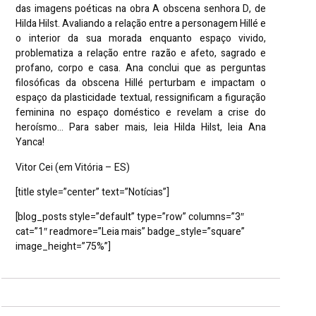
das imagens poéticas na obra A obscena senhora D, de
Hilda Hilst. Avaliando a relação entre a personagem Hillé e
o interior da sua morada enquanto espaço vivido,
problematiza a relação entre razão e afeto, sagrado e
profano, corpo e casa. Ana conclui que as perguntas
filosóficas da obscena Hillé perturbam e impactam o
espaço da plasticidade textual, ressignificam a figuração
feminina no espaço doméstico e revelam a crise do
heroísmo… Para saber mais, leia Hilda Hilst, leia Ana
Yanca!
Vitor Cei (em Vitória – ES)
[title style=”center” text=”Notícias”]
[blog_posts style=”default” type=”row” columns=”3″
cat=”1″ readmore=”Leia mais” badge_style=”square”
image_height=”75%”]