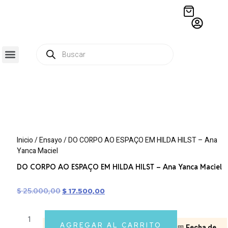
QUIÉNES SOMOS
RESIDENCIA CREATIVA
CRÓNICAS EDITORIALES
Inicio
/
Ensayo
/ DO CORPO AO ESPAÇO EM HILDA HILST – Ana
Yanca Maciel
DO CORPO AO ESPAÇO EM HILDA HILST – Ana Yanca Maciel
$
25.000,00
$
17.500,00
AGREGAR AL CARRITO
📅
Fecha de