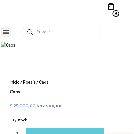
QUIÉNES SOMOS
RESIDENCIA CREATIVA
CRÓNICAS EDITORIALES
Inicio
/
Poesía
/ Caos
Caos
$
25.000,00
$
17.500,00
Hay stock