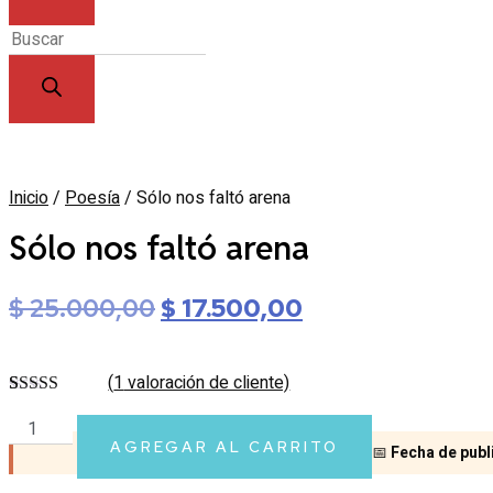
Products
search
Inicio
/
Poesía
/ Sólo nos faltó arena
Sólo nos faltó arena
Original
Current
$
25.000,00
$
17.500,00
price
price
was:
is:
(
1
valoración de cliente)
$ 25.000,00.
$ 17.500,00.
Valorado
1
Sólo
5.00
sobre 5
basado en
AGREGAR AL CARRITO
nos
📅
Fecha de publi
puntuación
faltó
de cliente