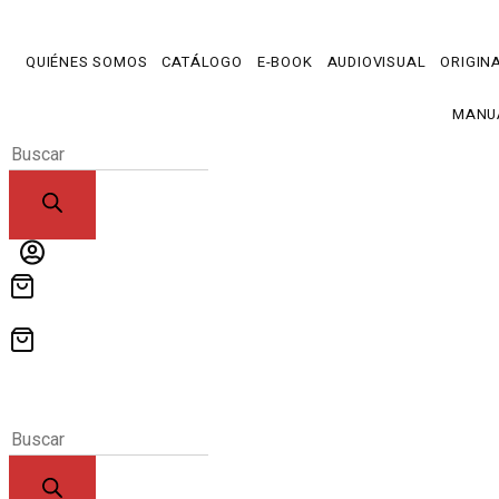
Ir
al
QUIÉNES SOMOS
CATÁLOGO
E-BOOK
AUDIOVISUAL
ORIGIN
contenido
MANU
Products
search
Products
search