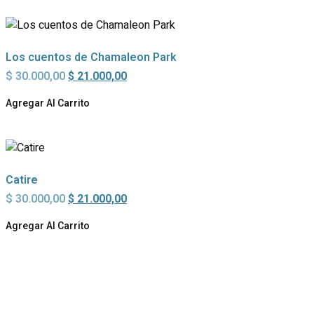
Los cuentos de Chamaleon Park
Original
Current
$
30.000,00
$
21.000,00
price
price
was:
is:
Agregar Al Carrito
$ 30.000,00.
$ 21.000,00.
Catire
Original
Current
$
30.000,00
$
21.000,00
price
price
was:
is:
Agregar Al Carrito
$ 30.000,00.
$ 21.000,00.