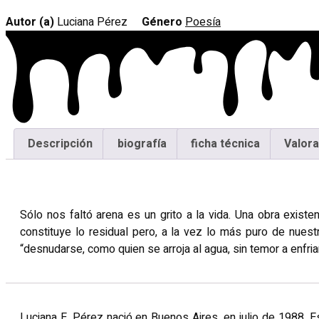
arena
Autor (a)
Luciana Pérez
Género
Poesía
cantidad
Descripción
biografía
ficha técnica
Valora
Descripción
Sólo nos faltó arena es un grito a la vida. Una obra exist
constituye lo residual pero, a la vez lo más puro de nuestr
“desnudarse, como quien se arroja al agua, sin temor a enfria
Luciana E. Pérez nació en Buenos Aires, en julio de 1988. E