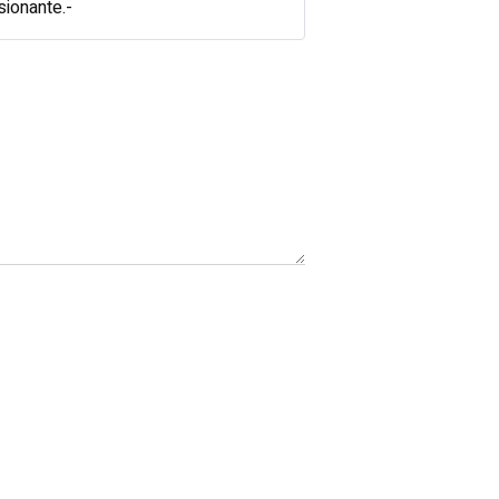
sionante.-
5
de 5