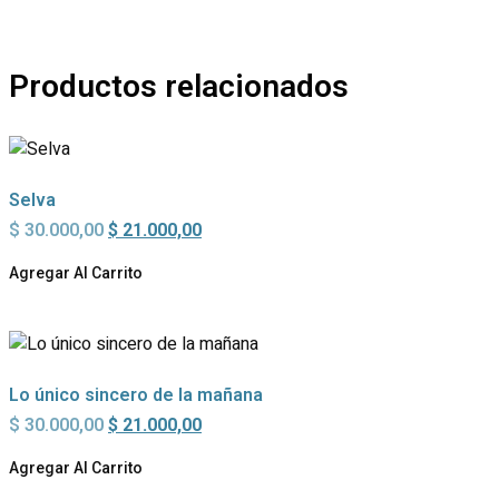
Productos relacionados
Selva
Original
Current
$
30.000,00
$
21.000,00
price
price
was:
is:
Agregar Al Carrito
$ 30.000,00.
$ 21.000,00.
Lo único sincero de la mañana
Original
Current
$
30.000,00
$
21.000,00
price
price
was:
is:
Agregar Al Carrito
$ 30.000,00.
$ 21.000,00.