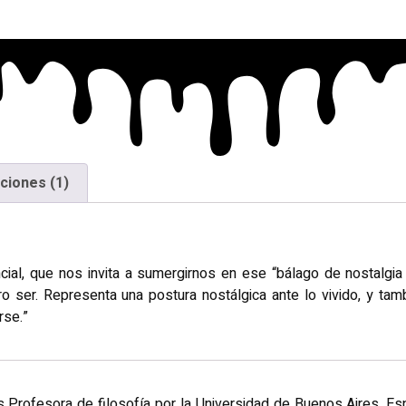
ciones (1)
encial, que nos invita a sumergirnos en ese “bálago de nostalgi
o ser. Representa una postura nostálgica ante lo vivido, y tamb
rse.”
s Profesora de filosofía por la Universidad de Buenos Aires. Esp