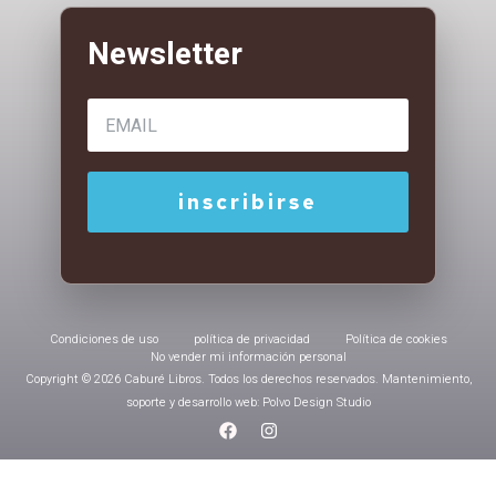
Condiciones de uso
política de privacidad
Política de cookies
No vender mi información personal
Copyright © 2026 Caburé Libros. Todos los derechos reservados. Mantenimiento,
soporte y desarrollo web: Polvo Design Studio