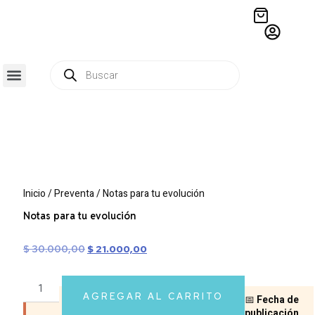
QUIÉNES SOMOS
RESIDENCIA CREATIVA
CRÓNICAS EDITORIALES
Inicio
/
Preventa
/ Notas para tu evolución
Notas para tu evolución
$
30.000,00
$
21.000,00
AGREGAR AL CARRITO
📅
Fecha de
publicación