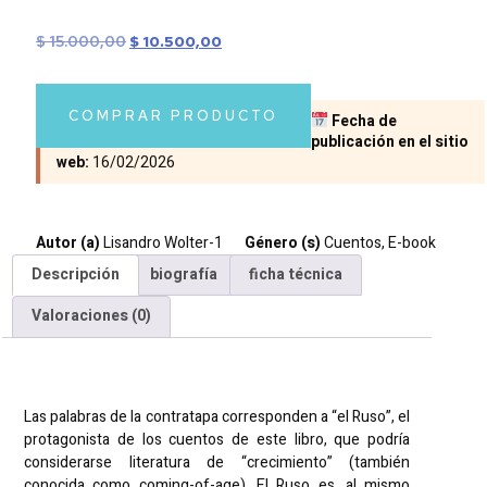
$
15.000,00
$
10.500,00
COMPRAR PRODUCTO
Fecha de
publicación en el sitio
web:
16/02/2026
Autor (a)
Lisandro Wolter-1
Género (s)
Cuentos
,
E-book
Descripción
biografía
ficha técnica
Valoraciones (0)
Descripción
Las palabras de la contratapa corresponden a “el Ruso”, el
protagonista de los cuentos de este libro, que podría
considerarse literatura de “crecimiento” (también
conocida como coming-of-age). El Ruso es, al mismo