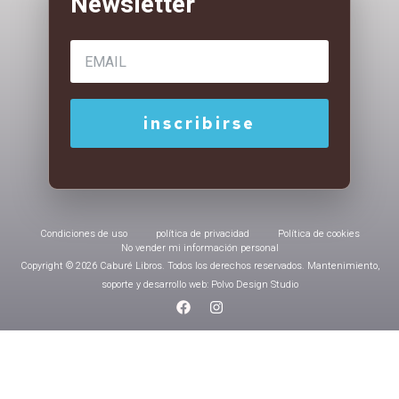
Condiciones de uso
política de privacidad
Política de cookies
No vender mi información personal
Copyright © 2026 Caburé Libros. Todos los derechos reservados. Mantenimiento,
soporte y desarrollo web: Polvo Design Studio