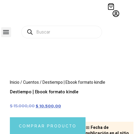
QUIÉNES SOMOS
RESIDENCIA CREATIVA
CRÓNICAS EDITORIALES
Inicio
/
Cuentos
/ Destiempo | Ebook formato kindle
Destiempo | Ebook formato kindle
$
15.000,00
$
10.500,00
COMPRAR PRODUCTO
📅
Fecha de
publicación en el sitio