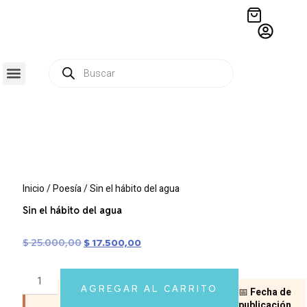
QUIÉNES SOMOS
RESIDENCIA CREATIVA
CRÓNICAS EDITORIALES
Inicio
/
Poesía
/ Sin el hábito del agua
Sin el hábito del agua
$
25.000,00
$
17.500,00
AGREGAR AL CARRITO
📅
Fecha de
publicación