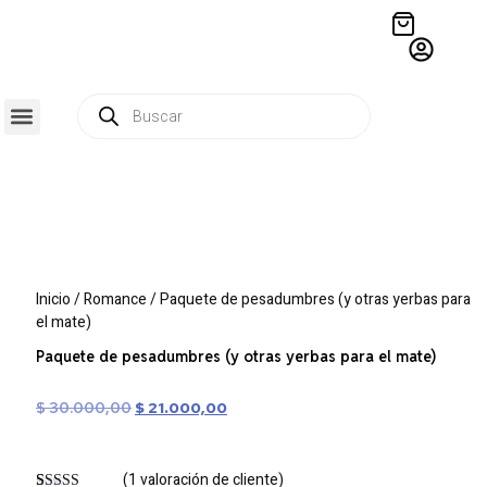
QUIÉNES SOMOS
RESIDENCIA CREATIVA
CRÓNICAS EDITORIALES
Inicio
/
Romance
/ Paquete de pesadumbres (y otras yerbas para
el mate)
Paquete de pesadumbres (y otras yerbas para el mate)
$
30.000,00
$
21.000,00
(
1
valoración de cliente)