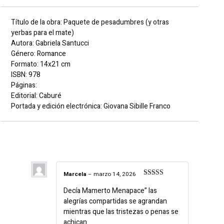
Título de la obra: Paquete de pesadumbres (y otras
yerbas para el mate)
Autora: Gabriela Santucci
Género: Romance
Formato: 14x21 cm
ISBN: 978
Páginas:
Editorial: Caburé
Portada y edición electrónica: Giovana Sibille Franco
1 reseña en
Paquete de pesadumbres (y
otras yerbas para el mate)
Marcela
–
marzo 14, 2026
Valorado en
Decía Mamerto Menapace” las
5
de 5
alegrías compartidas se agrandan
mientras que las tristezas o penas se
achican