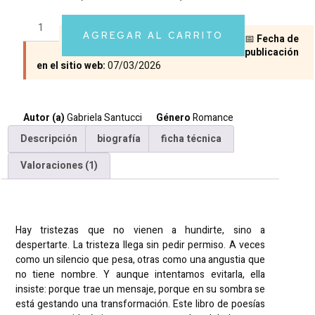
Valorado
1
5.00
sobre 5
basado en
AGREGAR AL CARRITO
📅
Fecha de
puntuación
de cliente
publicación
en el sitio web:
07/03/2026
Autor (a)
Gabriela Santucci
Género
Romance
Descripción
biografía
ficha técnica
Valoraciones (1)
Descripción
Hay tristezas que no vienen a hundirte, sino a
despertarte. La tristeza llega sin pedir permiso. A veces
como un silencio que pesa, otras como una angustia que
no tiene nombre. Y aunque intentamos evitarla, ella
insiste: porque trae un mensaje, porque en su sombra se
está gestando una transformación. Este libro de poesías