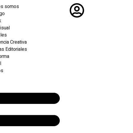
es somos
ogo
k
isual
ales
ncia Creativa
as Editoriales
forma
l
os