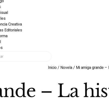
ogo
k
isual
ales
ncia Creativa
as Editoriales
forma
l
os
Inicio
/
Novela
/ Mi amiga grande – L
nde – La his
s