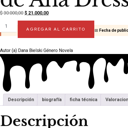
$
30.000,00
$
21.000,00
AGREGAR AL CARRITO
📅
Fecha de public
Autor (a)
Dana Bielski
Género
Novela
Descripción
biografía
ficha técnica
Valoracion
Descripción