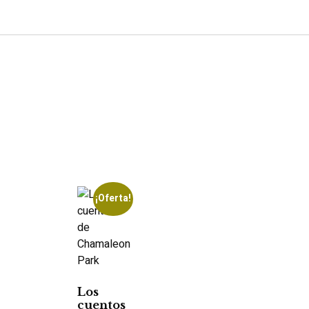
¡Oferta!
Los
cuentos