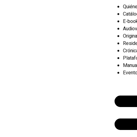
Quién
Catál
E-boo
Audiov
Origin
Reside
Crónic
Plata
Manua
Event