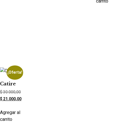
carrito
¡Oferta!
Catire
$
30.000,00
$
21.000,00
Agregar al
carrito