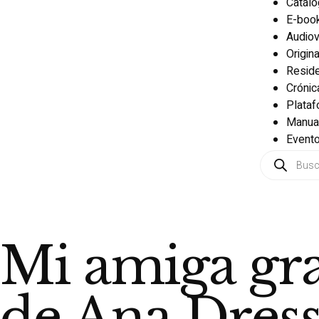
Catál
E-boo
Audiov
Origin
Reside
Crónic
Plata
Manua
Event
Mi amiga gra
de Ana Dres