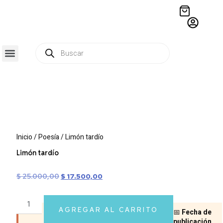
QUIÉNES SOMOS
RESIDENCIA CREATIVA
CRÓNICAS EDITORIALES
Inicio
/
Poesía
/ Limón tardío
Limón tardío
$
25.000,00
$
17.500,00
AGREGAR AL CARRITO
📅
Fecha de
publicación