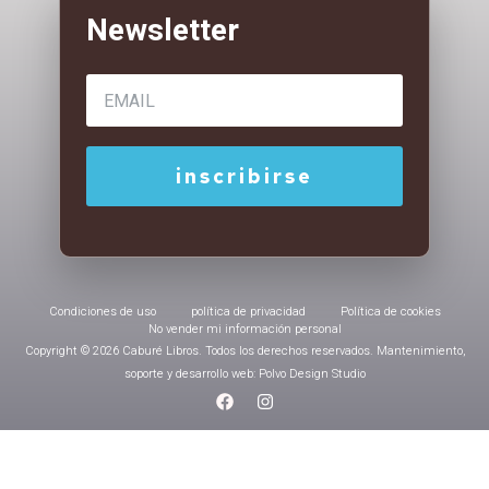
Condiciones de uso
política de privacidad
Política de cookies
No vender mi información personal
Copyright © 2026 Caburé Libros. Todos los derechos reservados. Mantenimiento,
soporte y desarrollo web: Polvo Design Studio