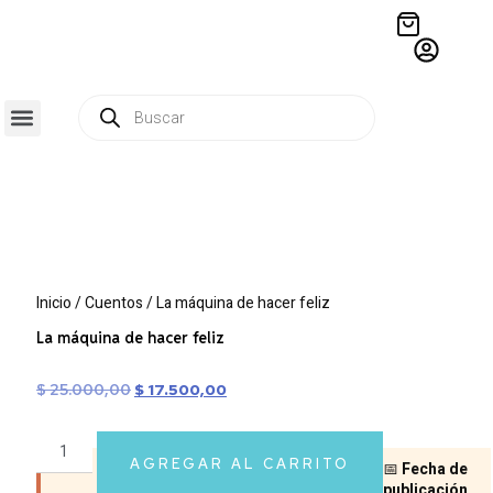
QUIÉNES SOMOS
RESIDENCIA CREATIVA
CRÓNICAS EDITORIALES
Inicio
/
Cuentos
/ La máquina de hacer feliz
La máquina de hacer feliz
$
25.000,00
$
17.500,00
AGREGAR AL CARRITO
📅
Fecha de
publicación