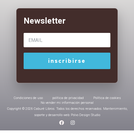
Condiciones de uso
política de privacidad
Política de cookies
No vender mi información personal
Copyright © 2026 Caburé Libros. Todos los derechos reservados. Mantenimiento,
soporte y desarrollo web: Polvo Design Studio