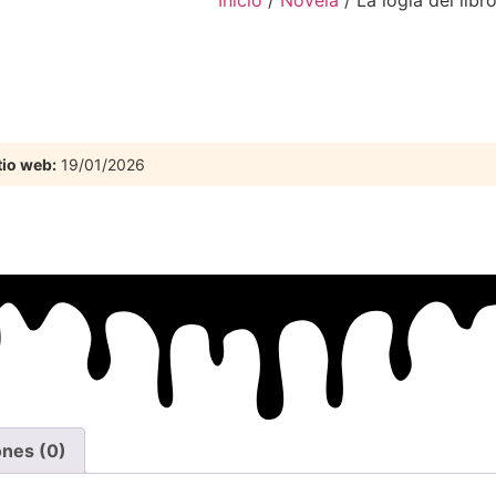
Inicio
/
Novela
/ La logia del libr
tio web:
19/01/2026
ones (0)