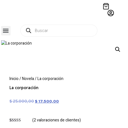
QUIÉNES SOMOS
RESIDENCIA CREATIVA
CRÓNICAS EDITORIALES
Inicio
/
Novela
/ La corporación
La corporación
$
25.000,00
$
17.500,00
(
2
valoraciones de clientes)
Valorado
2