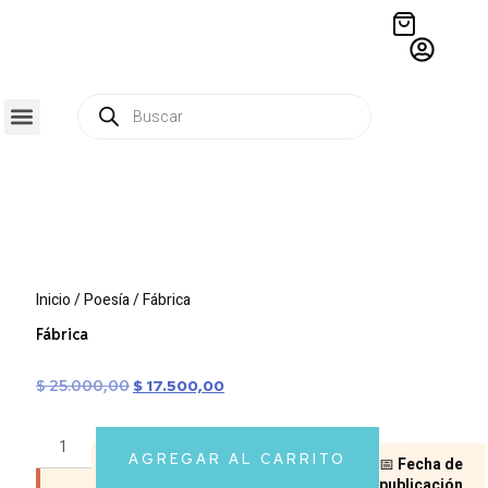
QUIÉNES SOMOS
RESIDENCIA CREATIVA
CRÓNICAS EDITORIALES
Inicio
/
Poesía
/ Fábrica
Fábrica
$
25.000,00
$
17.500,00
AGREGAR AL CARRITO
📅
Fecha de
publicación