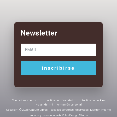
Condiciones de uso
política de privacidad
Política de cookies
No vender mi información personal
Copyright © 2026 Caburé Libros. Todos los derechos reservados. Mantenimiento,
soporte y desarrollo web: Polvo Design Studio