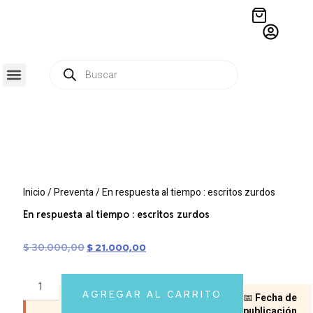
QUIÉNES SOMOS
RESIDENCIA CREATIVA
CRÓNICAS EDITORIALES
Inicio
/
Preventa
/ En respuesta al tiempo : escritos zurdos
En respuesta al tiempo : escritos zurdos
$
30.000,00
$
21.000,00
AGREGAR AL CARRITO
📅
Fecha de
publicación