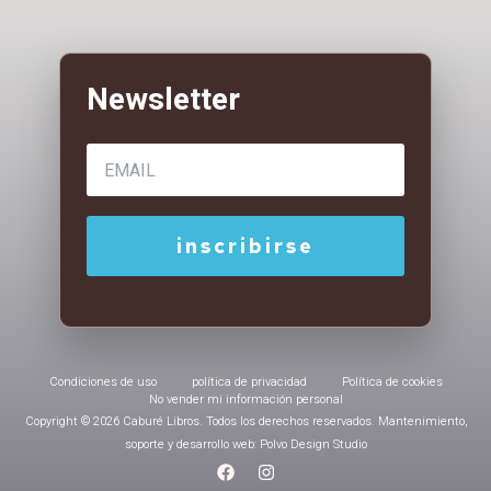
Condiciones de uso
política de privacidad
Política de cookies
No vender mi información personal
Copyright © 2026 Caburé Libros. Todos los derechos reservados. Mantenimiento,
soporte y desarrollo web: Polvo Design Studio