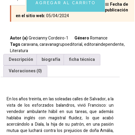
AGREGAR AL CARRITO
📅
Fecha de
publicación
en el sitio web:
05/04/2024
Autor (a)
Grecianny Cordeiro-1
Género
Romance
Tags
caravana
,
caravanagrupoeditorial
,
editoraindependente
,
Literatura
Descripción
biografía
ficha técnica
Valoraciones (0)
Descripción
En los años treinta, en las soleadas calles de Salvador, a la
vista de los esforzados balandros, vivió Francisco: un
vendedor ambulante hábil en sus tareas, que además
hablaba inglés con magistral fluidez, lo que acabó
acercándolo a Diala, la hija de su patrón, en una pasión
mutua que luchará contra los prejuicios de doña Amália,