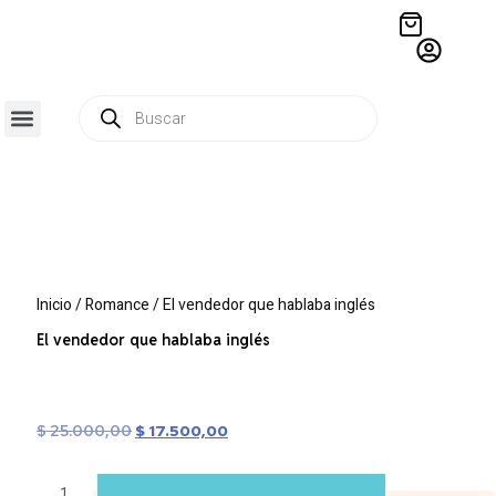
QUIÉNES SOMOS
RESIDENCIA CREATIVA
CRÓNICAS EDITORIALES
Inicio
/
Romance
/ El vendedor que hablaba inglés
El vendedor que hablaba inglés
$
25.000,00
$
17.500,00