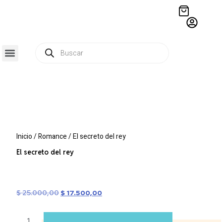
QUIÉNES SOMOS
RESIDENCIA CREATIVA
CRÓNICAS EDITORIALES
Inicio
/
Romance
/ El secreto del rey
El secreto del rey
$
25.000,00
$
17.500,00