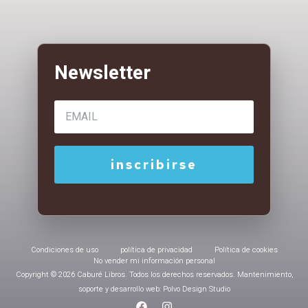
Condiciones de uso
política de privacidad
Política de cookies
No vender mi información personal
Copyright © 2026 Caburé Libros. Todos los derechos reservados. Mantenimiento,
soporte y desarrollo web: Polvo Design Studio