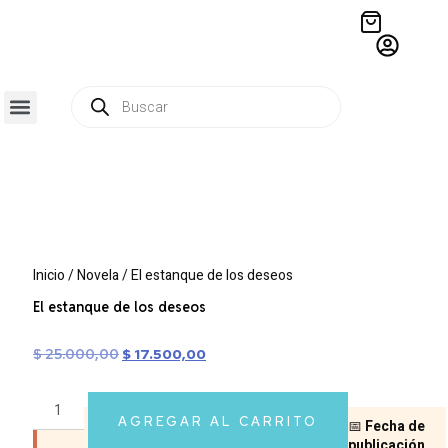
QUIÉNES SOMOS
RESIDENCIA CREATIVA
CRÓNICAS EDITORIALES
Inicio
/
Novela
/ El estanque de los deseos
El estanque de los deseos
$
25.000,00
$
17.500,00
AGREGAR AL CARRITO
📅
Fecha de
publicación