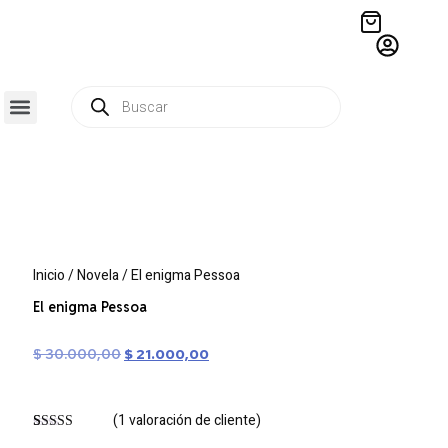
QUIÉNES SOMOS
RESIDENCIA CREATIVA
CRÓNICAS EDITORIALES
Inicio
/
Novela
/ El enigma Pessoa
El enigma Pessoa
$
30.000,00
$
21.000,00
(
1
valoración de cliente)
Valorado
1