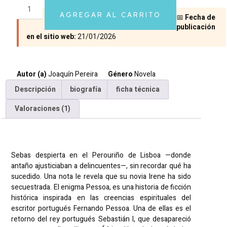
5.00
sobre 5
basado en
AGREGAR AL CARRITO
📅
Fecha de
puntuación
de cliente
publicación
en el sitio web:
21/01/2026
Autor (a)
Joaquín Pereira
Género
Novela
Descripción
biografía
ficha técnica
Valoraciones (1)
Descripción
Sebas despierta en el Perouriño de Lisboa —donde
antaño ajusticiaban a delincuentes—, sin recordar qué ha
sucedido. Una nota le revela que su novia Irene ha sido
secuestrada. El enigma Pessoa, es una historia de ficción
histórica inspirada en las creencias espirituales del
escritor portugués Fernando Pessoa. Una de ellas es el
retorno del rey portugués Sebastián I, que desapareció