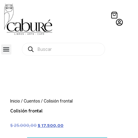
QUIÉNES SOMOS
RESIDENCIA CREATIVA
CRÓNICAS EDITORIALES
Inicio
/
Cuentos
/ Colisión frontal
Colisión frontal
$
25.000,00
$
17.500,00