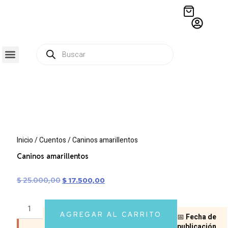
QUIÉNES SOMOS
RESIDENCIA CREATIVA
CRÓNICAS EDITORIALES
Inicio
/
Cuentos
/ Caninos amarillentos
Caninos amarillentos
$
25.000,00
$
17.500,00
AGREGAR AL CARRITO
📅
Fecha de
publicación