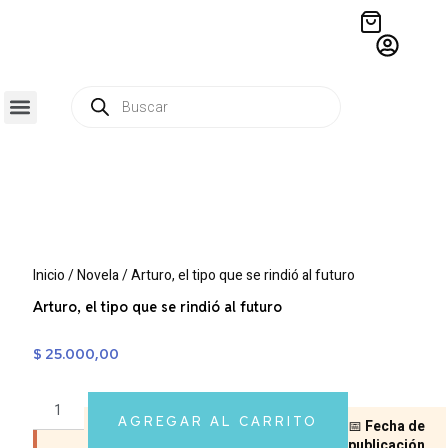
QUIÉNES SOMOS
RESIDENCIA CREATIVA
CRÓNICAS EDITORIALES
Inicio
/
Novela
/ Arturo, el tipo que se rindió al futuro
Arturo, el tipo que se rindió al futuro
$
25.000,00
AGREGAR AL CARRITO
📅
Fecha de
publicación