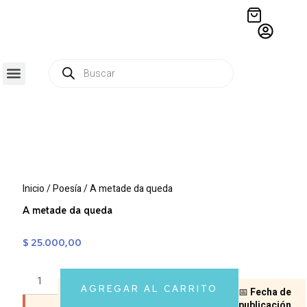
QUIÉNES SOMOS
RESIDENCIA CREATIVA
CRÓNICAS EDITORIALES
Inicio
/
Poesía
/ A metade da queda
A metade da queda
$
25.000,00
AGREGAR AL CARRITO
📅
Fecha de
publicación