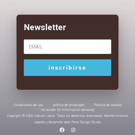
Condiciones de uso
política de privacidad
Política de cookies
No vender mi información personal
Copyright © 2026 Caburé Libros. Todos los derechos reservados. Mantenimiento,
soporte y desarrollo web: Polvo Design Studio