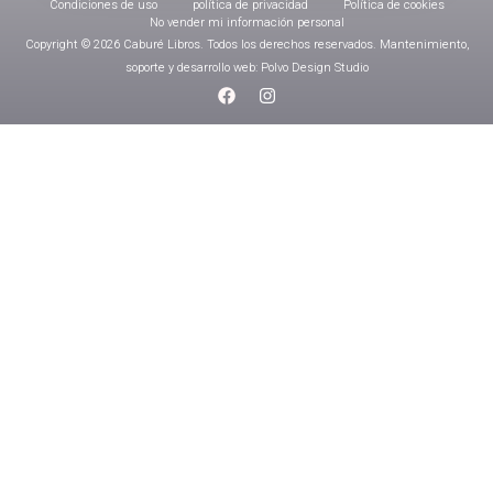
Condiciones de uso
política de privacidad
Política de cookies
No vender mi información personal
Copyright © 2026 Caburé Libros. Todos los derechos reservados. Mantenimiento,
soporte y desarrollo web: Polvo Design Studio