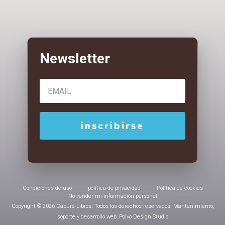
Condiciones de uso
política de privacidad
Política de cookies
No vender mi información personal
Copyright © 2026 Caburé Libros. Todos los derechos reservados. Mantenimiento,
soporte y desarrollo web: Polvo Design Studio