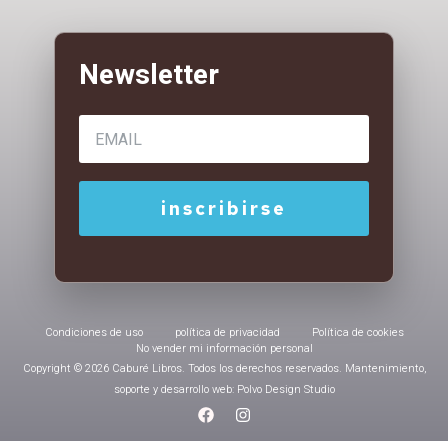
Condiciones de uso
política de privacidad
Política de cookies
No vender mi información personal
Copyright © 2026 Caburé Libros. Todos los derechos reservados. Mantenimiento,
soporte y desarrollo web: Polvo Design Studio