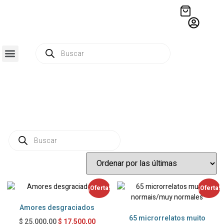
QUIÉNES SOMOS
RESIDENCIA CREATIVA
CRÓNICAS EDITORIALES
¡Oferta!
¡Oferta!
Amores desgraciados
65 microrrelatos muito
$
17.500,00
$
25.000,00