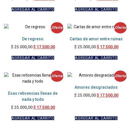
AGREGAR AL CARRITO
AGREGAR AL CARRITO
¡Oferta!
¡Oferta!
De regreso
Cartas de amor entre ruinas
$
17.500,00
$
17.500,00
$
25.000,00
$
25.000,00
AGREGAR AL CARRITO
AGREGAR AL CARRITO
¡Oferta!
¡Oferta!
Amores desgraciados
Esas reticencias llenas de
$
17.500,00
$
25.000,00
nada y todo
$
17.500,00
$
25.000,00
AGREGAR AL CARRITO
AGREGAR AL CARRITO