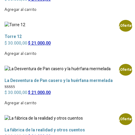
5.00
de 5
Agregar al carrito
¡Oferta!
Torre 12
$
30.000,00
$
21.000,00
Agregar al carrito
¡Oferta!
La Desventura de Pan casero y la huérfana mermelada
$
30.000,00
$
21.000,00
Valorado en
5.00
de 5
Agregar al carrito
¡Oferta!
La fábrica de la realidad y otros cuentos