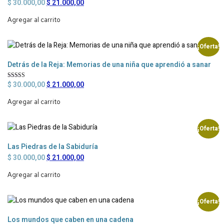
$
30.000,00
$
21.000,00
Agregar al carrito
¡Oferta!
Detrás de la Reja: Memorias de una niña que aprendió a sanar
$
30.000,00
$
21.000,00
Valorado en
5.00
de 5
Agregar al carrito
¡Oferta!
Las Piedras de la Sabiduría
$
30.000,00
$
21.000,00
Agregar al carrito
¡Oferta!
Los mundos que caben en una cadena