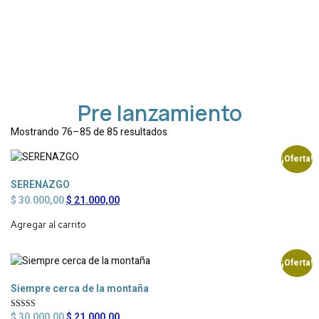
Pre lanzamiento
Mostrando 76–85 de 85 resultados
¡Oferta!
SERENAZGO
$
30.000,00
$
21.000,00
Agregar al carrito
¡Oferta!
Siempre cerca de la montaña
$
30.000,00
$
21.000,00
Valorado en