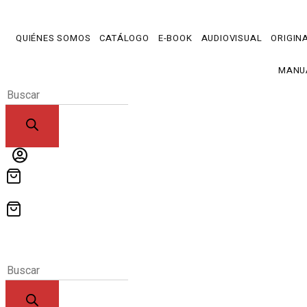
Ir
al
QUIÉNES SOMOS
CATÁLOGO
E-BOOK
AUDIOVISUAL
ORIGIN
contenido
MANU
Products
search
Products
search