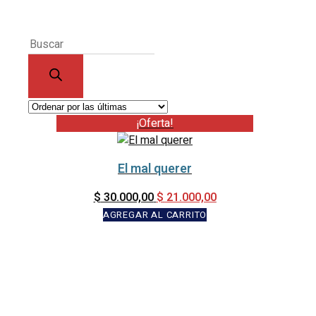
Products
search
¡Oferta!
El mal querer
Original
Current
$
21.000,00
$
30.000,00
price
price
AGREGAR AL CARRITO
was:
is:
$ 30.000,00.
$ 21.000,00.