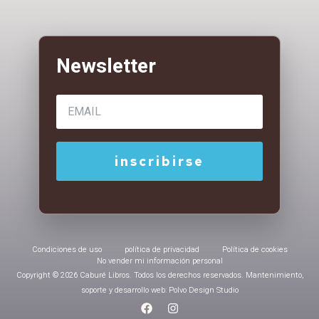
Condiciones de uso
política de privacidad
Política de cookies
No vender mi información personal
Copyright © 2026 Caburé Libros. Todos los derechos reservados. Mantenimiento,
soporte y desarrollo web: Polvo Design Studio