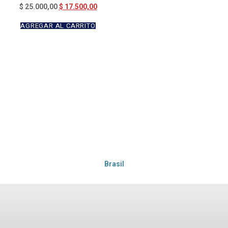
Valorado en
$
17.500,00
$
25.000,00
5.00
de 5
AGREGAR AL CARRITO
Brasil