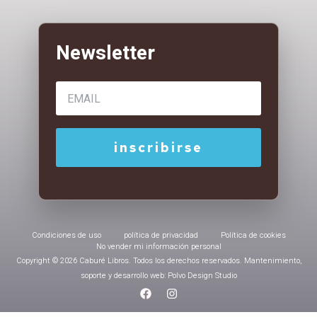
Condiciones de uso
política de privacidad
Política de cookies
No vender mi información personal
Copyright © 2026 Caburé Libros. Todos los derechos reservados. Mantenimiento,
soporte y desarrollo web: Polvo Design Studio