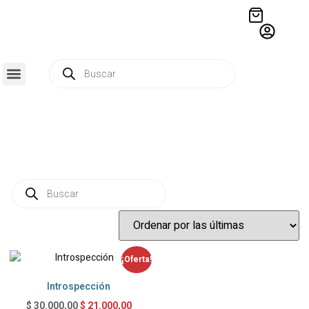
QUIÉNES SOMOS
RESIDENCIA CREATIVA
CRÓNICAS EDITORIALES
¡Oferta!
Introspección
$
21.000,00
$
30.000,00