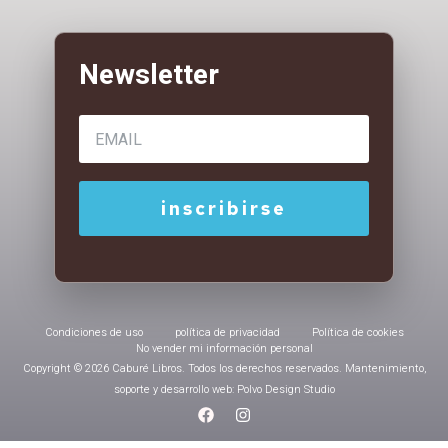
Condiciones de uso
política de privacidad
Política de cookies
No vender mi información personal
Copyright © 2026 Caburé Libros. Todos los derechos reservados. Mantenimiento,
soporte y desarrollo web: Polvo Design Studio