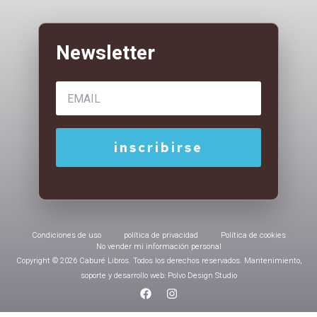
Condiciones de uso
política de privacidad
Política de cookies
No vender mi información personal
Copyright © 2026 Caburé Libros. Todos los derechos reservados. Mantenimiento,
soporte y desarrollo web: Polvo Design Studio