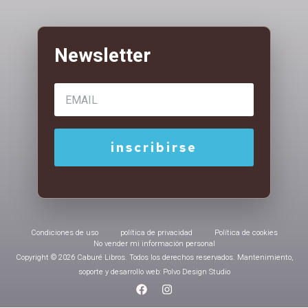
Condiciones de uso
política de privacidad
Política de cookies
No vender mi información personal
Copyright © 2026 Caburé Libros. Todos los derechos reservados. Mantenimiento,
soporte y desarrollo web: Polvo Design Studio