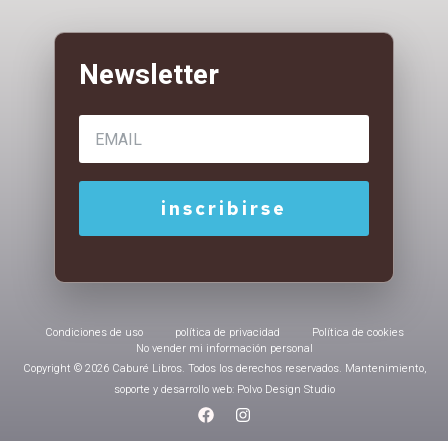
Condiciones de uso
política de privacidad
Política de cookies
No vender mi información personal
Copyright © 2026 Caburé Libros. Todos los derechos reservados. Mantenimiento,
soporte y desarrollo web: Polvo Design Studio