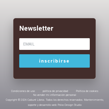
Condiciones de uso
política de privacidad
Política de cookies
No vender mi información personal
Copyright © 2026 Caburé Libros. Todos los derechos reservados. Mantenimiento,
soporte y desarrollo web: Polvo Design Studio