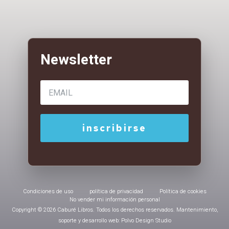
Condiciones de uso
política de privacidad
Política de cookies
No vender mi información personal
Copyright © 2026 Caburé Libros. Todos los derechos reservados. Mantenimiento,
soporte y desarrollo web: Polvo Design Studio