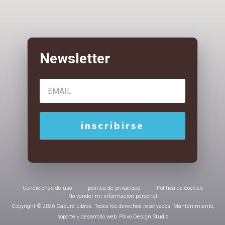
Condiciones de uso
política de privacidad
Política de cookies
No vender mi información personal
Copyright © 2026 Caburé Libros. Todos los derechos reservados. Mantenimiento,
soporte y desarrollo web: Polvo Design Studio