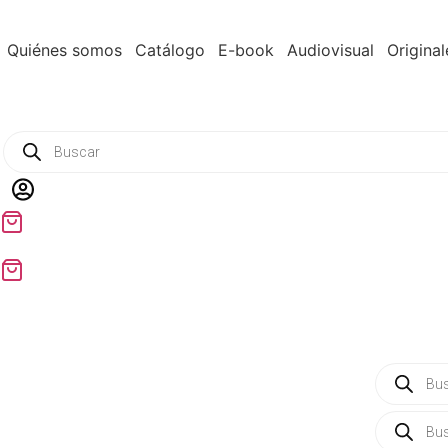
Ir
al
Quiénes somos
Catálogo
E-book
Audiovisual
Original
contenido
Products
search
Products
search
Products
search