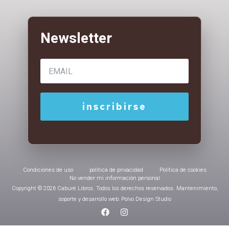
Condiciones de uso
política de privacidad
Política de cookies
No vender mi información personal
Copyright © 2026 Caburé Libros. Todos los derechos reservados. Mantenimiento,
soporte y desarrollo web: Polvo Design Studio