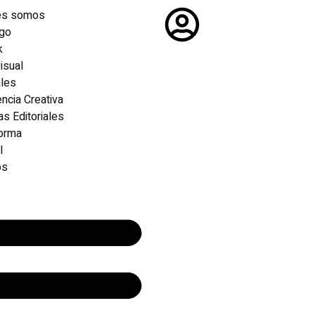
es somos
ogo
k
isual
ales
ncia Creativa
as Editoriales
forma
l
os