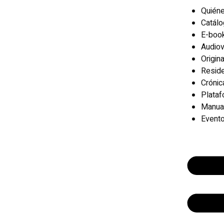
Quién
Catál
E-boo
Audiov
Origin
Reside
Crónic
Plata
Manua
Event