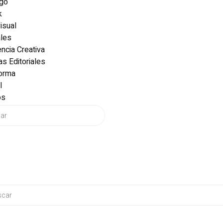
ogo
k
isual
ales
ncia Creativa
as Editoriales
forma
l
os