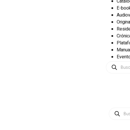
Catál
E-boo
Audiov
Origin
Reside
Crónic
Plata
Manua
Event