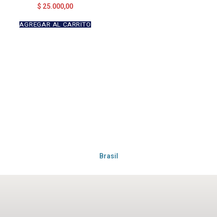
Valorado en
$
25.000,00
5.00
de 5
AGREGAR AL CARRITO
Brasil