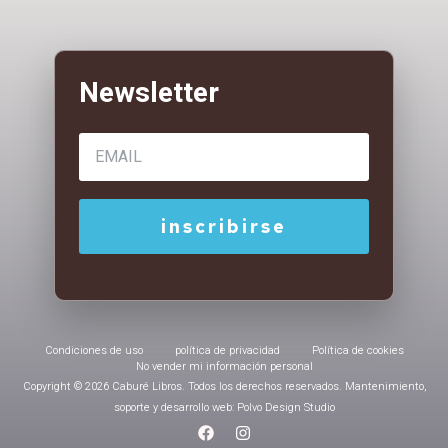
Condiciones de uso
política de privacidad
Política de cookies
No vender mi información personal
Copyright © 2026 Caburé Libros. Todos los derechos reservados. Mantenimiento,
soporte y desarrollo web: Polvo Design Studio