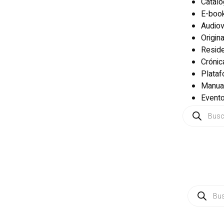
Catál
E-boo
Audiov
Origin
Reside
Crónic
Plata
Manua
Event