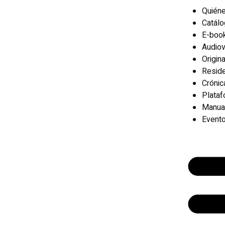
Quién
Catál
E-boo
Audiov
Origin
Reside
Crónic
Plata
Manua
Event