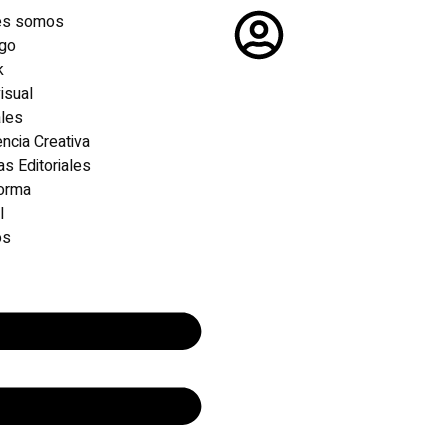
es somos
ogo
k
isual
ales
ncia Creativa
as Editoriales
forma
l
os