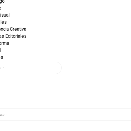
ogo
k
isual
ales
ncia Creativa
as Editoriales
forma
l
os