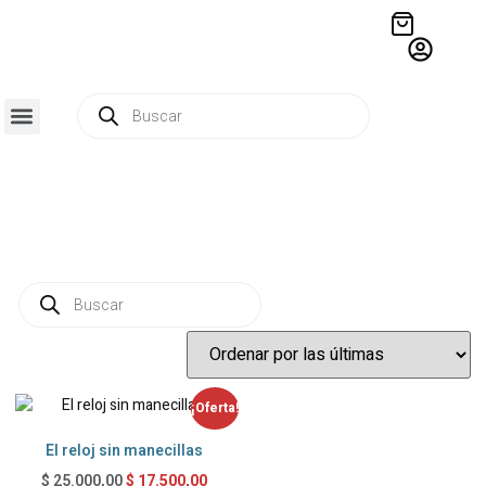
QUIÉNES SOMOS
RESIDENCIA CREATIVA
CRÓNICAS EDITORIALES
¡Oferta!
El reloj sin manecillas
$
17.500,00
$
25.000,00