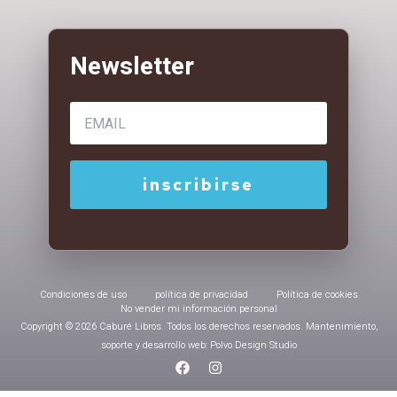
Condiciones de uso
política de privacidad
Política de cookies
No vender mi información personal
Copyright © 2026 Caburé Libros. Todos los derechos reservados. Mantenimiento,
soporte y desarrollo web: Polvo Design Studio