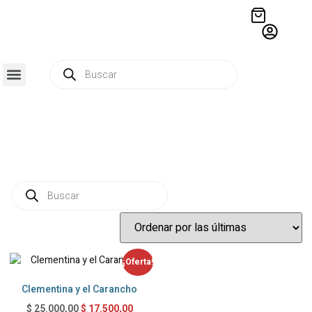
QUIÉNES SOMOS
RESIDENCIA CREATIVA
CRÓNICAS EDITORIALES
¡Oferta!
Clementina y el Carancho
$
17.500,00
$
25.000,00