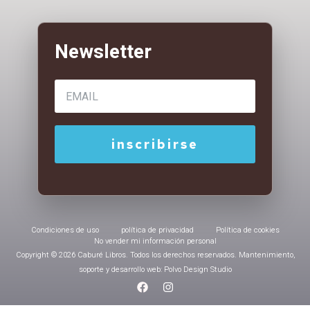
Condiciones de uso
política de privacidad
Política de cookies
No vender mi información personal
Copyright © 2026 Caburé Libros. Todos los derechos reservados. Mantenimiento,
soporte y desarrollo web: Polvo Design Studio