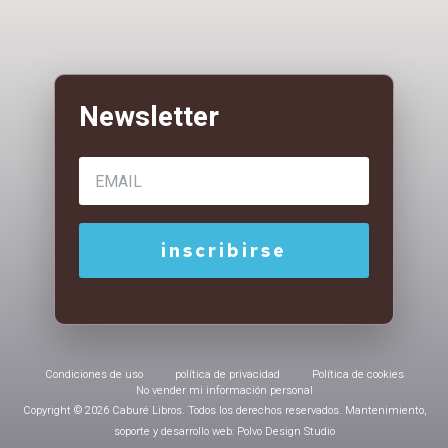
Condiciones de uso
política de privacidad
Política de cookies
No vender mi información personal
Copyright © 2026 Caburé Libros. Todos los derechos reservados. Mantenimiento,
soporte y desarrollo web: Polvo Design Studio