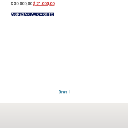
Valorado en
$
21.000,00
$
30.000,00
5.00
de 5
AGREGAR AL CARRITO
Brasil