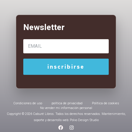
Condiciones de uso
política de privacidad
Política de cookies
No vender mi información personal
Copyright © 2026 Caburé Libros. Todos los derechos reservados. Mantenimiento,
soporte y desarrollo web: Polvo Design Studio