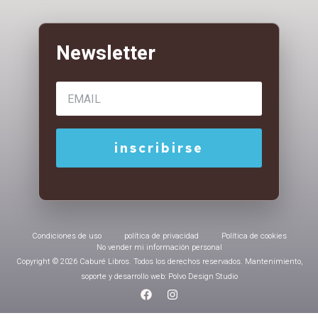
Condiciones de uso
política de privacidad
Política de cookies
No vender mi información personal
Copyright © 2026 Caburé Libros. Todos los derechos reservados. Mantenimiento,
soporte y desarrollo web: Polvo Design Studio